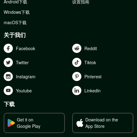
Android下载
设置指南
Windows下载
macOS下载
关于我们
Facebook
Reddit
Twitter
Tiktok
Instagram
Pinterest
Youtube
Linkedln
下载
Get it on
Download on the
Google Play
App Store